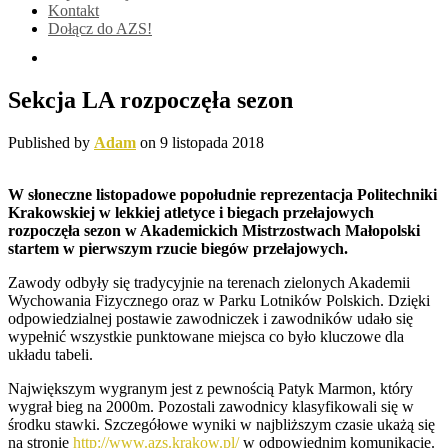
Kontakt
Dołącz do AZS!
Sekcja LA rozpoczęła sezon
Published by
Adam
on
9 listopada 2018
W słoneczne listopadowe popołudnie reprezentacja Politechniki
Krakowskiej w lekkiej atletyce i biegach przełajowych
rozpoczęła sezon w Akademickich Mistrzostwach Małopolski
startem w pierwszym rzucie biegów przełajowych.
Zawody odbyły się tradycyjnie na terenach zielonych Akademii
Wychowania Fizycznego oraz w Parku Lotników Polskich. Dzięki
odpowiedzialnej postawie zawodniczek i zawodników udało się
wypełnić wszystkie punktowane miejsca co było kluczowe dla
układu tabeli.
Największym wygranym jest z pewnością Patyk Marmon, który
wygrał bieg na 2000m. Pozostali zawodnicy klasyfikowali się w
środku stawki. Szczegółowe wyniki w najbliższym czasie ukażą się
na stronie
http://www.azs.krakow.pl/
w odpowiednim komunikacie.