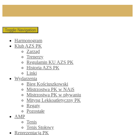
Toggle Navigation
Harmonogram
Klub AZS PK
Zarząd
Trenerzy
Regulamin KU AZS PK
Historia AZS PK
Linki
Wydarzenia
Bieg Kościuszkowski
Mistrzostwa PK w NAiS
Mistrzostwa PK w pływaniu
Mityng Lekkoatletyczny PK
Regaty
Pozostałe
AMP
Tenis
Tenis Stołowy
Reprezentacja PK