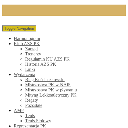
Toggle Navigation
Harmonogram
Klub AZS PK
Zarząd
Trenerzy
Regulamin KU AZS PK
Historia AZS PK
Linki
Wydarzenia
Bieg Kościuszkowski
Mistrzostwa PK w NAiS
Mistrzostwa PK w pływaniu
Mityng Lekkoatletyczny PK
Regaty
Pozostałe
AMP
Tenis
Tenis Stołowy
Reprezentacja PK