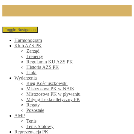
Toggle Navigation
Harmonogram
Klub AZS PK
Zarząd
Trenerzy
Regulamin KU AZS PK
Historia AZS PK
Linki
Wydarzenia
Bieg Kościuszkowski
Mistrzostwa PK w NAiS
Mistrzostwa PK w pływaniu
Mityng Lekkoatletyczny PK
Regaty
Pozostałe
AMP
Tenis
Tenis Stołowy
Reprezentacja PK