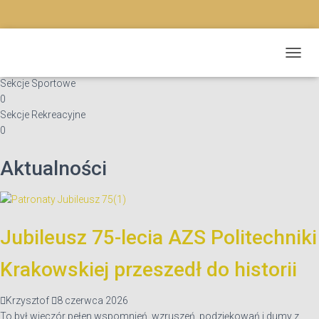
Sekcje Wyczynowe
T
0
O
Sekcje Sportowe
G
0
G
Sekcje Rekreacyjne
L
0
E
N
A
Aktualności
V
I
G
A
T
Jubileusz 75-lecia AZS Politechniki
I
O
Krakowskiej przeszedł do historii
N
Krzysztof
8 czerwca 2026
To był wieczór pełen wspomnień, wzruszeń, podziękowań i dumy z