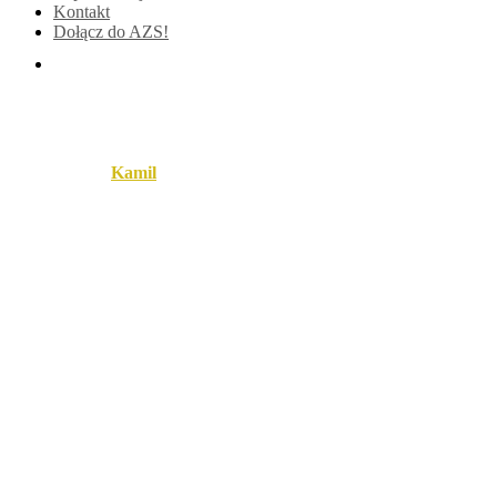
Kontakt
Dołącz do AZS!
Untitled-1
Published by
Kamil
on
14 czerwca 2016