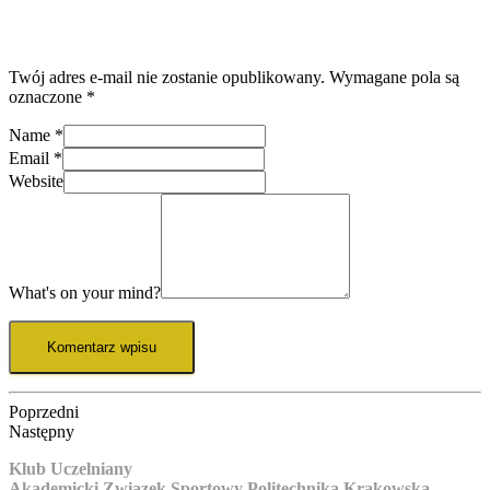
Twój adres e-mail nie zostanie opublikowany.
Wymagane pola są
oznaczone
*
Name
*
Email
*
Website
What's on your mind?
Poprzedni
Następny
Klub Uczelniany
Akademicki Związek Sportowy Politechnika Krakowska