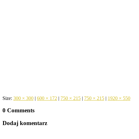
Size:
300 × 300
|
600 × 172
|
750 × 215
|
750 × 215
|
1920 × 550
0 Comments
Dodaj komentarz