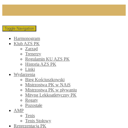
Toggle Navigation
Harmonogram
Klub AZS PK
Zarząd
Trenerzy
Regulamin KU AZS PK
Historia AZS PK
Linki
Wydarzenia
Bieg Kościuszkowski
Mistrzostwa PK w NAiS
Mistrzostwa PK w pływaniu
Mityng Lekkoatletyczny PK
Regaty
Pozostałe
AMP
Tenis
Tenis Stołowy
Reprezentacja PK