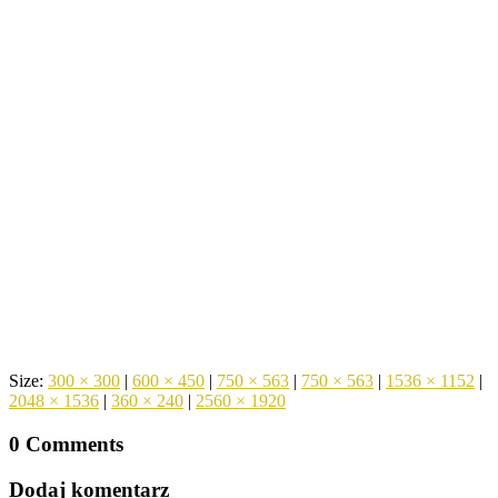
Size:
300 × 300
|
600 × 450
|
750 × 563
|
750 × 563
|
1536 × 1152
|
2048 × 1536
|
360 × 240
|
2560 × 1920
0 Comments
Dodaj komentarz