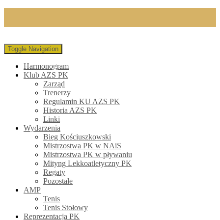
Toggle Navigation
Harmonogram
Klub AZS PK
Zarząd
Trenerzy
Regulamin KU AZS PK
Historia AZS PK
Linki
Wydarzenia
Bieg Kościuszkowski
Mistrzostwa PK w NAiS
Mistrzostwa PK w pływaniu
Mityng Lekkoatletyczny PK
Regaty
Pozostałe
AMP
Tenis
Tenis Stołowy
Reprezentacja PK