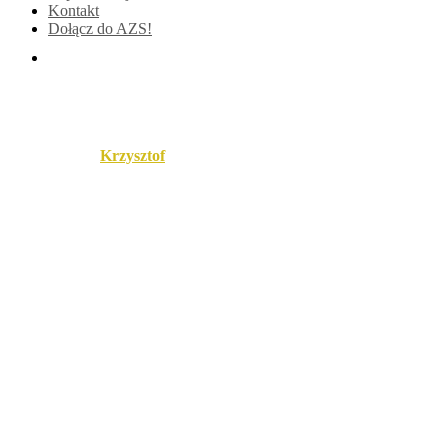
Kontakt
Dołącz do AZS!
20220709_171356
Published by
Krzysztof
on
10 lipca 2022