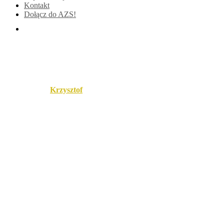
Kontakt
Dołącz do AZS!
27
Published by
Krzysztof
on
18 lutego 2025