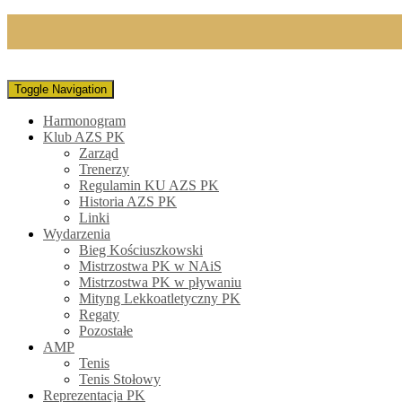
Toggle Navigation
Harmonogram
Klub AZS PK
Zarząd
Trenerzy
Regulamin KU AZS PK
Historia AZS PK
Linki
Wydarzenia
Bieg Kościuszkowski
Mistrzostwa PK w NAiS
Mistrzostwa PK w pływaniu
Mityng Lekkoatletyczny PK
Regaty
Pozostałe
AMP
Tenis
Tenis Stołowy
Reprezentacja PK