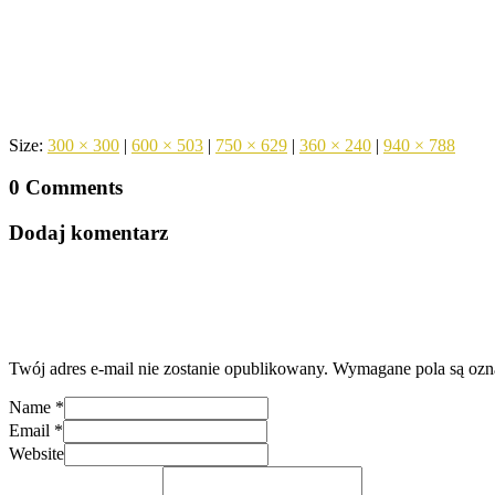
Size:
300 × 300
|
600 × 503
|
750 × 629
|
360 × 240
|
940 × 788
0 Comments
Dodaj komentarz
Twój adres e-mail nie zostanie opublikowany.
Wymagane pola są oz
Name
*
Email
*
Website