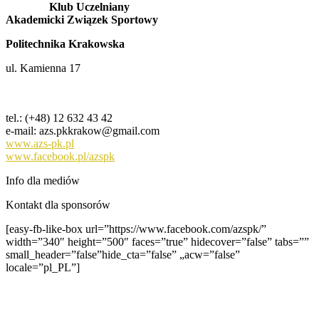
Klub Uczelniany
Akademicki Związek Sportowy
Politechnika Krakowska
ul. Kamienna 17
tel.: (+48) 12 632 43 42
e-mail: azs.pkkrakow@gmail.com
www.azs-pk.pl
www.facebook.pl/azspk
Info dla mediów
Kontakt dla sponsorów
[easy-fb-like-box url=”https://www.facebook.com/azspk/”
width=”340″ height=”500″ faces=”true” hidecover=”false” tabs=””
small_header=”false”hide_cta=”false” „acw=”false”
locale=”pl_PL”]