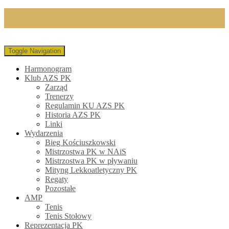
Toggle Navigation
Harmonogram
Klub AZS PK
Zarząd
Trenerzy
Regulamin KU AZS PK
Historia AZS PK
Linki
Wydarzenia
Bieg Kościuszkowski
Mistrzostwa PK w NAiS
Mistrzostwa PK w pływaniu
Mityng Lekkoatletyczny PK
Regaty
Pozostałe
AMP
Tenis
Tenis Stołowy
Reprezentacja PK