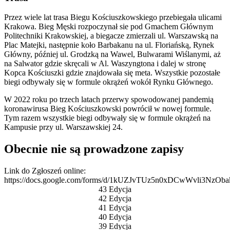
Przez wiele lat trasa Biegu Kościuszkowskiego przebiegała ulicami
Krakowa. Bieg Męski rozpoczynał sie pod Gmachem Głównym
Politechniki Krakowskiej, a biegacze zmierzali ul. Warszawską na
Plac Matejki, następnie koło Barbakanu na ul. Floriańską, Rynek
Główny, później ul. Grodzką na Wawel, Bulwarami Wiślanymi, aż
na Salwator gdzie skręcali w Al. Waszyngtona i dalej w stronę
Kopca Kościuszki gdzie znajdowała się meta. Wszystkie pozostałe
biegi odbywały się w formule okrążeń wokół Rynku Głównego.
W 2022 roku po trzech latach przerwy spowodowanej pandemią
koronawirusa Bieg Kościuszkowski powrócił w nowej formule.
Tym razem wszystkie biegi odbywały się w formule okrążeń na
Kampusie przy ul. Warszawskiej 24.
Obecnie nie są prowadzone zapisy
Link do Zgłoszeń online:
https://docs.google.com/forms/d/1kUZJvTUz5n0xDCwWvli3NzOb
43 Edycja
42 Edycja
41 Edycja
40 Edycja
39 Edycja