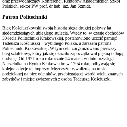
oraz przewodniczący Konferencji Rektorów Akademickich Szkół
Polskich, rektor PW prof. dr hab. inż. Jan Szmidt.
Patron Politechniki
Bieg Kościuszkowski swoją historią sięga drugiej połowy lat
siedemdziesiątych ubiegłego stulecia. Wtedy to, w czasie obchodów
30-lecia Politechniki Krakowskiej, postanowiono uczcić pamięć
Tadeusza Kościuszki – wybitnego Polaka, a zarazem patrona
Politechniki Krakowskiej. W tym celu zorganizowano pierwszy
bieg sztafetowy, który jak się okazało zapoczątkował piękną i długą
tradycję. Od 1977 roku rokrocznie 24 marca, w dniu przysięgi
Naczelnika na Rynku Krakowskim w 1794 roku, odbywają się
kolejne edycje tej imprezy. Mężczyźni rywalizują na trasie
podzielonej na pięć odcinków, przebiegającej wśród wielu znanych
zabytków i miejsc związanych z osobą Tadeusza Kościuszki.