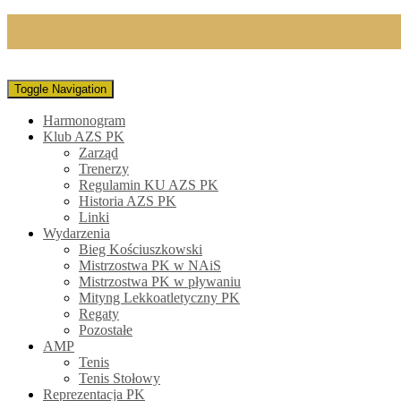
Toggle Navigation
Harmonogram
Klub AZS PK
Zarząd
Trenerzy
Regulamin KU AZS PK
Historia AZS PK
Linki
Wydarzenia
Bieg Kościuszkowski
Mistrzostwa PK w NAiS
Mistrzostwa PK w pływaniu
Mityng Lekkoatletyczny PK
Regaty
Pozostałe
AMP
Tenis
Tenis Stołowy
Reprezentacja PK