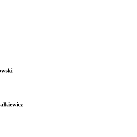
owski
ałkiewicz