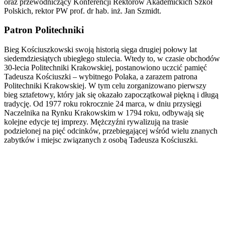
oraz przewodniczący Konferencji Rektorów Akademickich Szkół
Polskich, rektor PW prof. dr hab. inż. Jan Szmidt.
Patron Politechniki
Bieg Kościuszkowski swoją historią sięga drugiej połowy lat
siedemdziesiątych ubiegłego stulecia. Wtedy to, w czasie obchodów
30-lecia Politechniki Krakowskiej, postanowiono uczcić pamięć
Tadeusza Kościuszki – wybitnego Polaka, a zarazem patrona
Politechniki Krakowskiej. W tym celu zorganizowano pierwszy
bieg sztafetowy, który jak się okazało zapoczątkował piękną i długą
tradycję. Od 1977 roku rokrocznie 24 marca, w dniu przysięgi
Naczelnika na Rynku Krakowskim w 1794 roku, odbywają się
kolejne edycje tej imprezy. Mężczyźni rywalizują na trasie
podzielonej na pięć odcinków, przebiegającej wśród wielu znanych
zabytków i miejsc związanych z osobą Tadeusza Kościuszki.