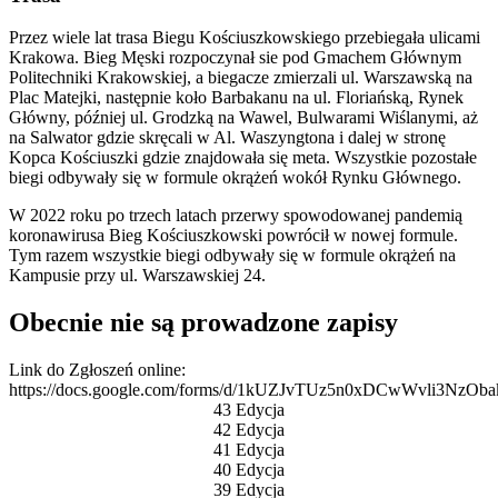
Przez wiele lat trasa Biegu Kościuszkowskiego przebiegała ulicami
Krakowa. Bieg Męski rozpoczynał sie pod Gmachem Głównym
Politechniki Krakowskiej, a biegacze zmierzali ul. Warszawską na
Plac Matejki, następnie koło Barbakanu na ul. Floriańską, Rynek
Główny, później ul. Grodzką na Wawel, Bulwarami Wiślanymi, aż
na Salwator gdzie skręcali w Al. Waszyngtona i dalej w stronę
Kopca Kościuszki gdzie znajdowała się meta. Wszystkie pozostałe
biegi odbywały się w formule okrążeń wokół Rynku Głównego.
W 2022 roku po trzech latach przerwy spowodowanej pandemią
koronawirusa Bieg Kościuszkowski powrócił w nowej formule.
Tym razem wszystkie biegi odbywały się w formule okrążeń na
Kampusie przy ul. Warszawskiej 24.
Obecnie nie są prowadzone zapisy
Link do Zgłoszeń online:
https://docs.google.com/forms/d/1kUZJvTUz5n0xDCwWvli3NzOb
43 Edycja
42 Edycja
41 Edycja
40 Edycja
39 Edycja