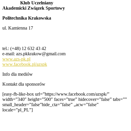
Klub Uczelniany
Akademicki Związek Sportowy
Politechnika Krakowska
ul. Kamienna 17
tel.: (+48) 12 632 43 42
e-mail: azs.pkkrakow@gmail.com
www.azs-pk.pl
www.facebook.pl/azspk
Info dla mediów
Kontakt dla sponsorów
[easy-fb-like-box url=”https://www.facebook.com/azspk/”
width=”340″ height=”500″ faces=”true” hidecover=”false” tabs=””
small_header=”false”hide_cta=”false” „acw=”false”
locale=”pl_PL”]