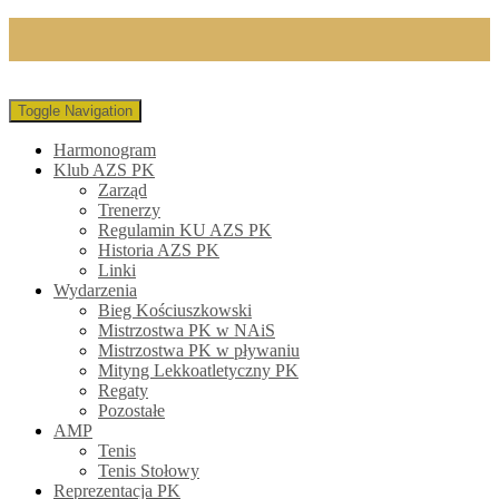
Toggle Navigation
Harmonogram
Klub AZS PK
Zarząd
Trenerzy
Regulamin KU AZS PK
Historia AZS PK
Linki
Wydarzenia
Bieg Kościuszkowski
Mistrzostwa PK w NAiS
Mistrzostwa PK w pływaniu
Mityng Lekkoatletyczny PK
Regaty
Pozostałe
AMP
Tenis
Tenis Stołowy
Reprezentacja PK