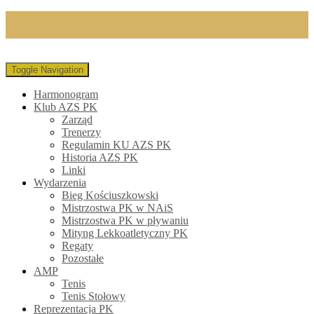
Toggle Navigation
Harmonogram
Klub AZS PK
Zarząd
Trenerzy
Regulamin KU AZS PK
Historia AZS PK
Linki
Wydarzenia
Bieg Kościuszkowski
Mistrzostwa PK w NAiS
Mistrzostwa PK w pływaniu
Mityng Lekkoatletyczny PK
Regaty
Pozostałe
AMP
Tenis
Tenis Stołowy
Reprezentacja PK