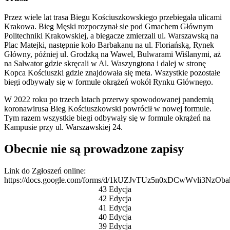
Przez wiele lat trasa Biegu Kościuszkowskiego przebiegała ulicami
Krakowa. Bieg Męski rozpoczynał sie pod Gmachem Głównym
Politechniki Krakowskiej, a biegacze zmierzali ul. Warszawską na
Plac Matejki, następnie koło Barbakanu na ul. Floriańską, Rynek
Główny, później ul. Grodzką na Wawel, Bulwarami Wiślanymi, aż
na Salwator gdzie skręcali w Al. Waszyngtona i dalej w stronę
Kopca Kościuszki gdzie znajdowała się meta. Wszystkie pozostałe
biegi odbywały się w formule okrążeń wokół Rynku Głównego.
W 2022 roku po trzech latach przerwy spowodowanej pandemią
koronawirusa Bieg Kościuszkowski powrócił w nowej formule.
Tym razem wszystkie biegi odbywały się w formule okrążeń na
Kampusie przy ul. Warszawskiej 24.
Obecnie nie są prowadzone zapisy
Link do Zgłoszeń online:
https://docs.google.com/forms/d/1kUZJvTUz5n0xDCwWvli3NzOb
43 Edycja
42 Edycja
41 Edycja
40 Edycja
39 Edycja