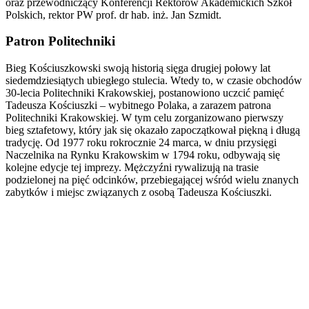
oraz przewodniczący Konferencji Rektorów Akademickich Szkół
Polskich, rektor PW prof. dr hab. inż. Jan Szmidt.
Patron Politechniki
Bieg Kościuszkowski swoją historią sięga drugiej połowy lat
siedemdziesiątych ubiegłego stulecia. Wtedy to, w czasie obchodów
30-lecia Politechniki Krakowskiej, postanowiono uczcić pamięć
Tadeusza Kościuszki – wybitnego Polaka, a zarazem patrona
Politechniki Krakowskiej. W tym celu zorganizowano pierwszy
bieg sztafetowy, który jak się okazało zapoczątkował piękną i długą
tradycję. Od 1977 roku rokrocznie 24 marca, w dniu przysięgi
Naczelnika na Rynku Krakowskim w 1794 roku, odbywają się
kolejne edycje tej imprezy. Mężczyźni rywalizują na trasie
podzielonej na pięć odcinków, przebiegającej wśród wielu znanych
zabytków i miejsc związanych z osobą Tadeusza Kościuszki.