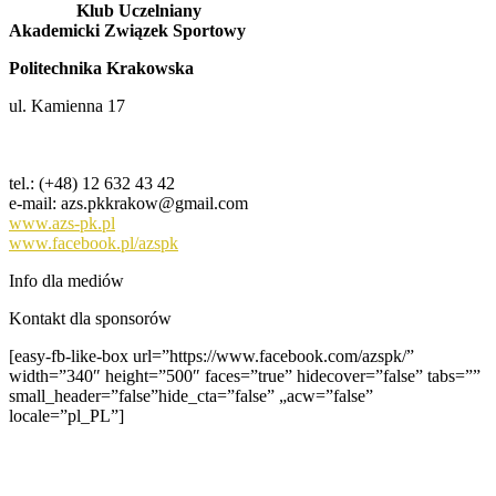
Klub Uczelniany
Akademicki Związek Sportowy
Politechnika Krakowska
ul. Kamienna 17
tel.: (+48) 12 632 43 42
e-mail: azs.pkkrakow@gmail.com
www.azs-pk.pl
www.facebook.pl/azspk
Info dla mediów
Kontakt dla sponsorów
[easy-fb-like-box url=”https://www.facebook.com/azspk/”
width=”340″ height=”500″ faces=”true” hidecover=”false” tabs=””
small_header=”false”hide_cta=”false” „acw=”false”
locale=”pl_PL”]