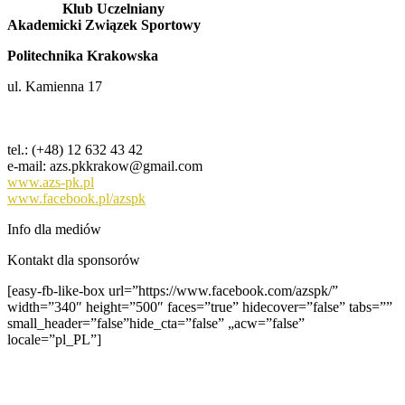
Klub Uczelniany
Akademicki Związek Sportowy
Politechnika Krakowska
ul. Kamienna 17
tel.: (+48) 12 632 43 42
e-mail: azs.pkkrakow@gmail.com
www.azs-pk.pl
www.facebook.pl/azspk
Info dla mediów
Kontakt dla sponsorów
[easy-fb-like-box url=”https://www.facebook.com/azspk/”
width=”340″ height=”500″ faces=”true” hidecover=”false” tabs=””
small_header=”false”hide_cta=”false” „acw=”false”
locale=”pl_PL”]