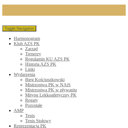
Toggle Navigation
Harmonogram
Klub AZS PK
Zarząd
Trenerzy
Regulamin KU AZS PK
Historia AZS PK
Linki
Wydarzenia
Bieg Kościuszkowski
Mistrzostwa PK w NAiS
Mistrzostwa PK w pływaniu
Mityng Lekkoatletyczny PK
Regaty
Pozostałe
AMP
Tenis
Tenis Stołowy
Reprezentacja PK