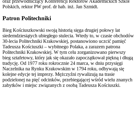
oraz przewodniczący Konferencji Rektorów Akademickich Szkół
Polskich, rektor PW prof. dr hab. inż. Jan Szmidt.
Patron Politechniki
Bieg Kościuszkowski swoją historią sięga drugiej połowy lat
siedemdziesiątych ubiegłego stulecia. Wtedy to, w czasie obchodów
30-lecia Politechniki Krakowskiej, postanowiono uczcić pamięć
Tadeusza Kościuszki – wybitnego Polaka, a zarazem patrona
Politechniki Krakowskiej. W tym celu zorganizowano pierwszy
bieg sztafetowy, który jak się okazało zapoczątkował piękną i długą
tradycję. Od 1977 roku rokrocznie 24 marca, w dniu przysięgi
Naczelnika na Rynku Krakowskim w 1794 roku, odbywają się
kolejne edycje tej imprezy. Mężczyźni rywalizują na trasie
podzielonej na pięć odcinków, przebiegającej wśród wielu znanych
zabytków i miejsc związanych z osobą Tadeusza Kościuszki.