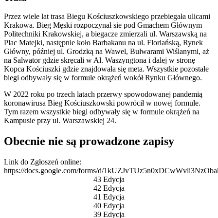
Przez wiele lat trasa Biegu Kościuszkowskiego przebiegała ulicami
Krakowa. Bieg Męski rozpoczynał sie pod Gmachem Głównym
Politechniki Krakowskiej, a biegacze zmierzali ul. Warszawską na
Plac Matejki, następnie koło Barbakanu na ul. Floriańską, Rynek
Główny, później ul. Grodzką na Wawel, Bulwarami Wiślanymi, aż
na Salwator gdzie skręcali w Al. Waszyngtona i dalej w stronę
Kopca Kościuszki gdzie znajdowała się meta. Wszystkie pozostałe
biegi odbywały się w formule okrążeń wokół Rynku Głównego.
W 2022 roku po trzech latach przerwy spowodowanej pandemią
koronawirusa Bieg Kościuszkowski powrócił w nowej formule.
Tym razem wszystkie biegi odbywały się w formule okrążeń na
Kampusie przy ul. Warszawskiej 24.
Obecnie nie są prowadzone zapisy
Link do Zgłoszeń online:
https://docs.google.com/forms/d/1kUZJvTUz5n0xDCwWvli3NzOb
43 Edycja
42 Edycja
41 Edycja
40 Edycja
39 Edycja